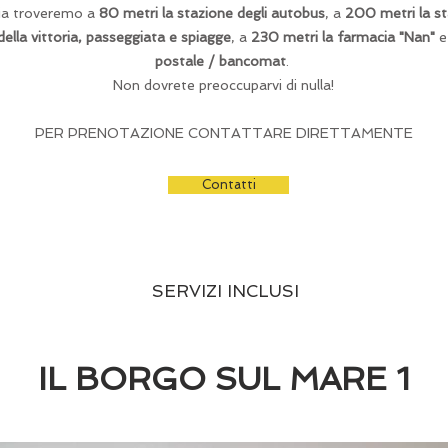
aria troveremo a
80 metri la stazione degli autobus
, a
200 metri la st
ella vittoria, passeggiata e spiagge
, a
230 metri la farmacia "Nan"
e
postale / bancomat
.
Non dovrete preoccuparvi di nulla!
PER PRENOTAZIONE CONTATTARE DIRETTAMENTE
Contatti
SERVIZI INCLUSI
IL BORGO SUL MARE 1
steggio privato
Ammobiliata
Terrazzo