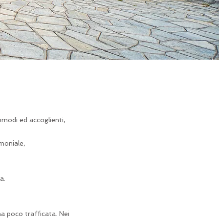
omodi ed accoglienti,
moniale,
a.
na poco trafficata. Nei